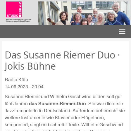
Direkt
zum
Inhalt
Radiowerkstatt des Evangelischen
Kirchenverbands Köln und Region
Hauptnavigation
Das Susanne Riemer Duo ·
Jokis Bühne
Radio Köln
14.09.2023 - 20:04
Susanne Riemer und Wilhelm Geschwind bilden seit gut
fünf Jahren
das Susanne-Riemer-Duo
. Sie war die erste
Jazztrompeterin in Deutschland. Außerdem beherrscht sie
weitere Instrumente wie Klavier oder Flügelhorn,
komponiert, singt und schreibt Texte. Wilhelm Geschwind