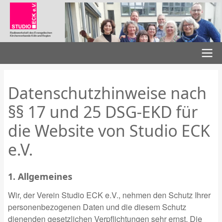
Direkt
zum
Inhalt
Radiowerkstatt des Evangelischen
Kirchenverbands Köln und Region
Hauptnavigation
Datenschutzhinweise nach
§§ 17 und 25 DSG-EKD für
die Website von Studio ECK
e.V.
1. Allgemeines
Wir, der Verein Studio ECK e.V., nehmen den Schutz Ihrer
personenbezogenen Daten und die diesem Schutz
dienenden gesetzlichen Verpflichtungen sehr ernst. Die