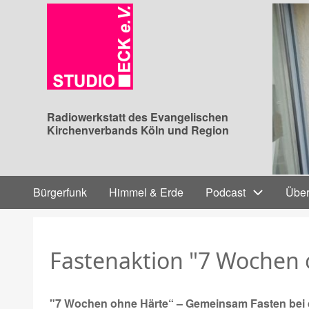
Direkt
zum
Inhalt
Radiowerkstatt des Evangelischen
Kirchenverbands Köln und Region
Hauptnavigation
Bürgerfunk
Himmel & Erde
Podcast
Über
Fastenaktion "7 Wochen
"7 Wochen ohne Härte“ – Gemeinsam Fasten bei 